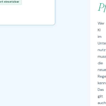
ort einsetzbar
Pf
Wer
KI
im
Unt
nutz
mus
die
neu
Rege
kenn
Das
gilt
auch