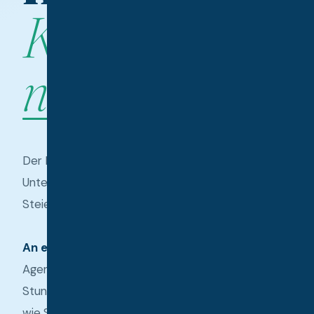
KI auch
Analyse k
Website, Prei
Media — in
5
nicht.
Eigener KI
Assistent
Kennt Ihr Un
Ihre Sprache,
Zielgruppe
Der Praxis-Workshop für
Texte & So
Media-Pos
Unternehmer in der
✍️
Fertig in Se
Steiermark.
passt sofort
Betrieb
An einem Tag
bauen Sie KI-
Bilder & V
2. Juli &
9. Juli
KI erstelle
Agenten, die Ihnen täglich
2026 ·
Prompt eing
Stunden sparen. Sie lernen
Café
professionel
Central,
Ergebnis in 
wie Sie in der neuen Google