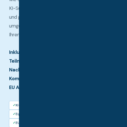
St.
KI-Suche sichtbar bleiben
Martin
Mails bea
im
und gehen mit fertig
& struktur
Sulmtal
Angebote, An
umgesetzen Ergebnissen für
Reklamatione
Ihren Betrieb nach Hause.
formuliert für
Ideen ord
Inklusive
strukturie
Aus rohen G
Teilnahmezertifikat als
wird ein fert
Nachweis der KI-
Konzept
Kompetenz gemäß Art. 4
Präsentat
EU AI Act.
Angebote
Text, Struktu
exportierbar
✓
KI-Agenten live
einsetzbar
✓
Eigener KI-Assistent
Und noch 
✓
EU AI Act 2026
…