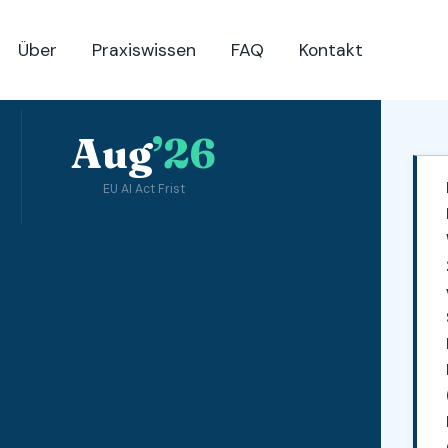
Über
Praxiswissen
FAQ
Kontakt
Aug
’26
EU AI Act Frist