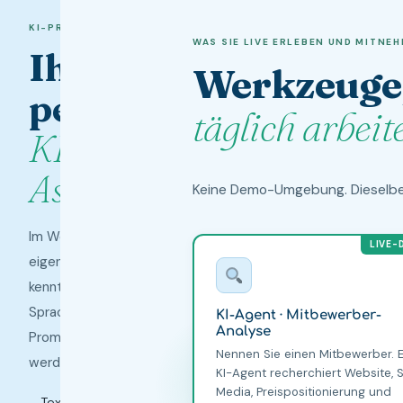
KI-PRAXIS WORKSHOP 2026
LIVE
WAS SIE LIVE ERLEBEN UND MITNE
Ihre
VOR
Werkzeuge,
IHREN
AUGEN
persönliche
5
täglich arbeit
KI-
Aufgaben.
Assistentin.
Keine Demo-Umgebung. Dieselben
5
KI-
Im Workshop richten Sie Ihren
Minuten.
WORKSHOP
LIVE-
2026
eigenen KI-Assistenten ein. Er
KI-
Jede
kennt Ihr Unternehmen, Ihre
Assisten
Sprache und Ihre Zielgruppe. Kein
KI-Agent · Mitbewerber-
einzeln.
Analyse
Prompt muss zweimal erklärt
Nennen Sie einen Mitbewerber. E
werden.
KI-Agent recherchiert Website, S
Media, Preispositionierung und
Texte, Posts und Angebote