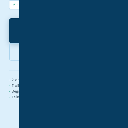
✓
In KI gefunden werden
Transkription
Termine, Re
KI übernimmt
kostet
Jetzt buchen · € 300
|
netto →
Alles live demonstr
Ihrem eigenen Betr
2. & 9. Juli 2026
Termin wählen
2. oder 9. Juli 2026
Treffpunkt 8:00 · Start 8:30 Uhr
Begrenzte Teilnehmerzahl
Teilnahmenachweis