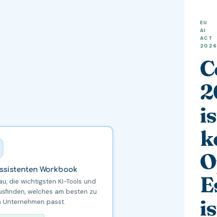
EU
AI
ACT
202
C
2
is
k
O
Assistenten Workbook
E
u, die wichtigsten KI-Tools und
usfinden, welches am besten zu
is
m Unternehmen passt.